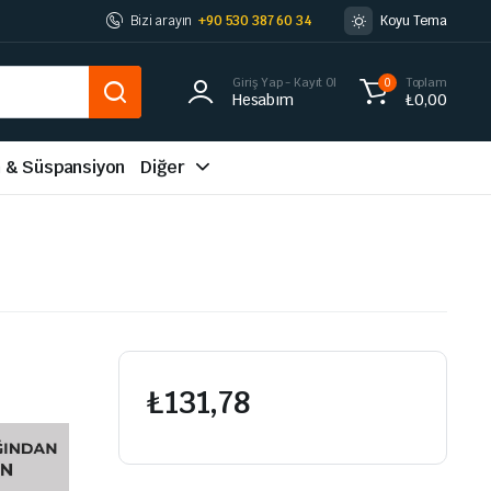
Bizi arayın
+90 530 387 60 34
Koyu Tema
Giriş Yap - Kayıt Ol
Toplam
0
Hesabım
₺
0,00
m & Süspansiyon
Diğer
₺
131,78