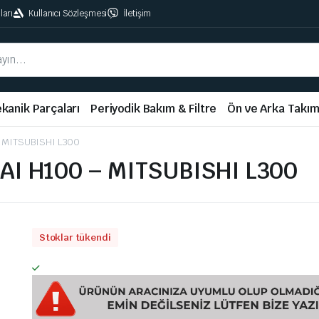
ları
Kullanıcı Sözleşmesi
İletişim
kanik Parçaları
Periyodik Bakım & Filtre
Ön ve Arka Takı
– MITSUBISHI L300
AI H100 – MITSUBISHI L300
Stoklar tükendi