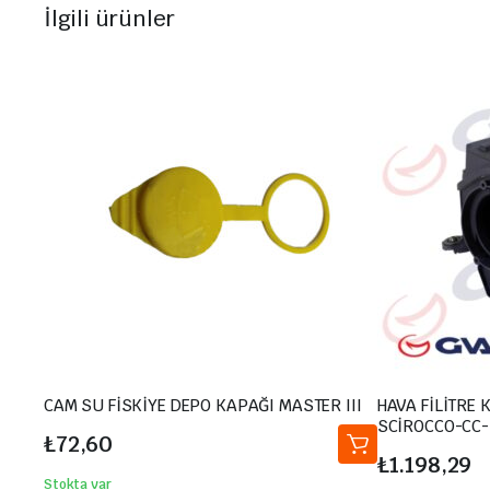
İlgili ürünler
CAM SU FİSKİYE DEPO KAPAĞI MASTER III
HAVA FİLİTRE 
SCİROCCO-CC
₺
72,60
LEON-2006-20
₺
1.198,29
Stokta var