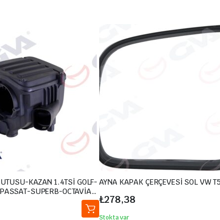
KUTUSU-KAZAN 1.4TSİ GOLF-
AYNA KAPAK ÇERÇEVESİ SOL VW T5
-PASSAT-SUPERB-OCTAVİA-
₺
278,38
15
Stokta var