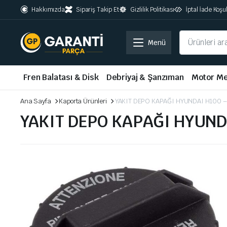
Hakkımızda
Sipariş Takip Et
Gizlilik Politikası
İptal İade Koşul
Menü
Fren Balatası & Disk
Debriyaj & Şanzıman
Motor Me
Ana Sayfa
Kaporta Ürünleri
YAKIT DEPO KAPAĞI HYUNDAI H100 
YAKIT DEPO KAPAĞI HYUND