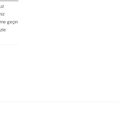
uz
niz
şime geçin
izle