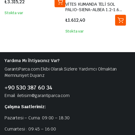
₺
3.315,22
VİTES KUMANDA TELİ SOL
PALIO-SIENA-ALBEA 1.2-1.6
Stokta var
16V 02-04 SEÇİCİ
₺
1.612,40
Stokta var
Yardıma Mı İhtiyacınız Var?
GarantiParca.com Ekibi Olarak Sizlere Yardımcı Olmaktan
Memnuniyet Duyarız
+90 530 387 60 34
Email: iletisim@garantiparca.com
Çalışma Saatlerimiz:
Pazartesi – Cuma: 09:00 – 18:30
Cumartesi : 09:45 – 16:00