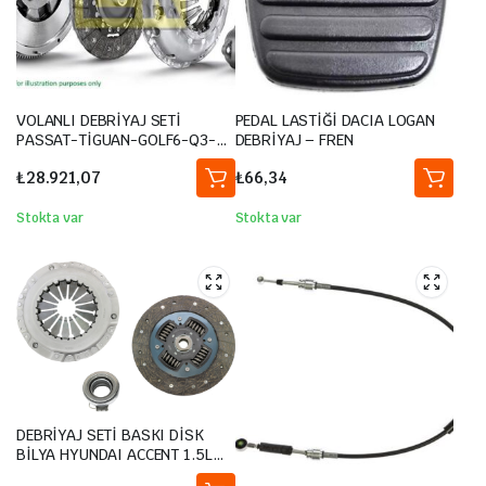
VOLANLI DEBRİYAJ SETİ
PEDAL LASTİĞİ DACIA LOGAN
PASSAT-TİGUAN-GOLF6-Q3-
DEBRİYAJ – FREN
CADDY 2.0 TDİ 2010- BKP-
₺
28.921,07
₺
66,34
CBAB-CFFB-CFGB-CLLA-CFFA-
CFFB
Stokta var
Stokta var
DEBRİYAJ SETİ BASKI DİSK
BİLYA HYUNDAI ACCENT 1.5L
95-01 / SCOUPE 90-96