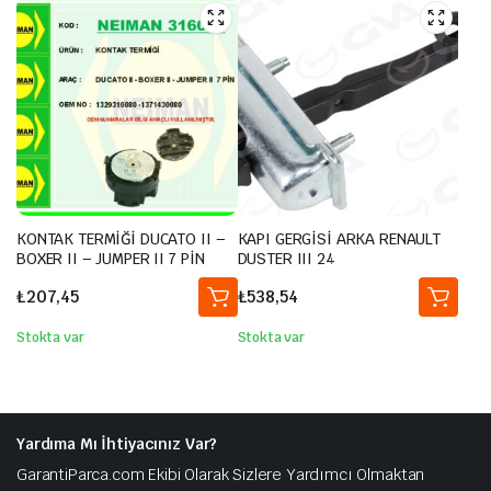
KONTAK TERMİĞİ DUCATO II –
KAPI GERGİSİ ARKA RENAULT
BOXER II – JUMPER II 7 PİN
DUSTER III 24
₺
207,45
₺
538,54
Stokta var
Stokta var
Yardıma Mı İhtiyacınız Var?
GarantiParca.com Ekibi Olarak Sizlere Yardımcı Olmaktan