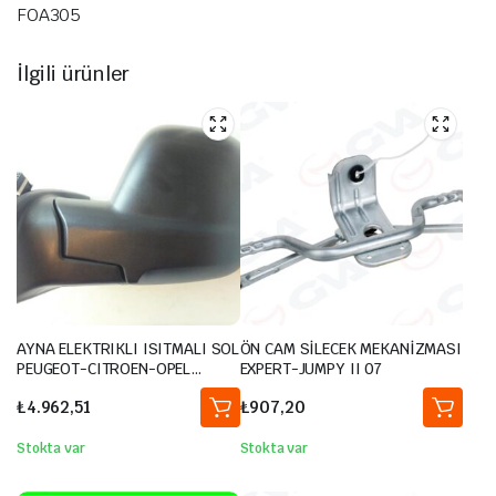
FOA305
İlgili ürünler
AYNA ELEKTRIKLI ISITMALI SOL
ÖN CAM SİLECEK MEKANİZMASI
PEUGEOT-CITROEN-OPEL
EXPERT-JUMPY II 07
PARTNER RIFTER BERLINGO
₺
4.962,51
₺
907,20
COMBO 2018- / TOYOTA
PROACE CITY 1.5L DV5R BKYM
20-
Stokta var
Stokta var