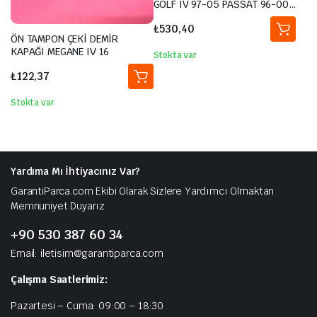
GOLF IV 97-05 PASSAT 96-00
IBIZA 02-09 -LEON-OCTAVIA
₺
530,40
97 MERCEDES-BMW
ÖN TAMPON ÇEKİ DEMİR
KAPAĞI MEGANE IV 16
Stokta var
₺
122,37
Stokta var
Yardıma Mı İhtiyacınız Var?
GarantiParca.com Ekibi Olarak Sizlere Yardımcı Olmaktan
Memnuniyet Duyarız
+90 530 387 60 34
Email: iletisim@garantiparca.com
Çalışma Saatlerimiz:
Pazartesi – Cuma: 09:00 – 18:30