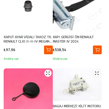
KAPUT AYAR VİDALI TAKOZ TK.
KAPI GERGİSİ ÖN RENAULT
RENAULT CLIO II-II-IV MEGANE
MASTER IV 2024
II-III TRAFIC II-III-DUSTER-
₺
97,96
₺
538,54
LAGUNA III
Stokta var
Stokta var
BAGAJ MERKEZİ KİLİT MOTORU