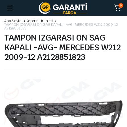
0
Ana Sayfa
Kaporta Ürünleri
TAMPON IZGARASI ON SAG KAPALI -AVG- MERCEDES W212 2009-12
A2128851823
TAMPON IZGARASI ON SAG
KAPALI -AVG- MERCEDES W212
2009-12 A2128851823