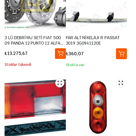
3 LÜ DEBRİYAJ SETİ FIAT 500
FAR ALT NİKELAJI R PASSAT
09 PANDA 12 PUNTO 12 ALFA
2019 3G0941120E
ROMEO MITO 12 LANCIA
₺
13.275,67
₺
360,07
YPSILON 12 1.3D MTJ
Stoklar tükendi
Stokta var