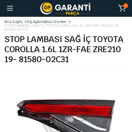
0
Ana Sayfa
Dış Aydınlatma Ürünleri
STOP LAMBASI SAĞ İÇ TOYOTA COROLLA 1.6L 1ZR-FAE ZRE210 19-
81580-02C31
STOP LAMBASI SAĞ İÇ TOYOTA
COROLLA 1.6L 1ZR-FAE ZRE210
19- 81580-02C31