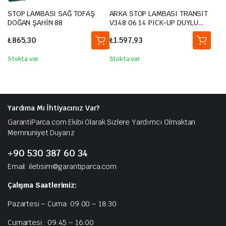
STOP LAMBASI SAĞ TOFAŞ
ARKA STOP LAMBASI TRANSIT
DOĞAN ŞAHİN 88
V348 06 14 PICK-UP DUYLU
7C1613404AA-7C1613404AB-
₺
865,30
₺
1.597,93
1930741
Stokta var
Stokta var
Yardıma Mı İhtiyacınız Var?
GarantiParca.com Ekibi Olarak Sizlere Yardımcı Olmaktan
Memnuniyet Duyarız
+90 530 387 60 34
Email: iletisim@garantiparca.com
Çalışma Saatlerimiz:
Pazartesi – Cuma: 09:00 – 18:30
Cumartesi : 09:45 – 16:00