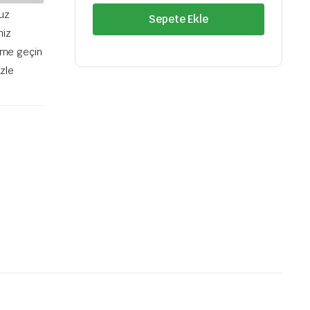
2008
uz
Sepete Ekle
II-
niz
208
II-
şime geçin
308
izle
II
2013
CU
9816260480-
9816260480
quantity