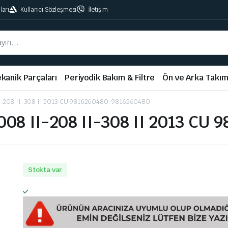
ları
Kullanıcı Sözleşmesi
İletişim
kanik Parçaları
Periyodik Bakım & Filtre
Ön ve Arka Takı
-208 II-308 II 2013 CU 9816260480-9816260480
8 II-208 II-308 II 2013 CU 
Stokta var