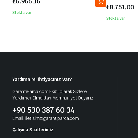
₺
6.966,16
₺
8.751,00
Stokta var
Stokta var
Yardıma Mı İhtiyacınız Var?
GarantiParca.com Ekibi Olarak Sizlere
Yardımcı Olmaktan Memnuniyet Duyarız
+90 530 387 60 34
Email: iletisim@garantiparca.com
Çalışma Saatlerimiz: