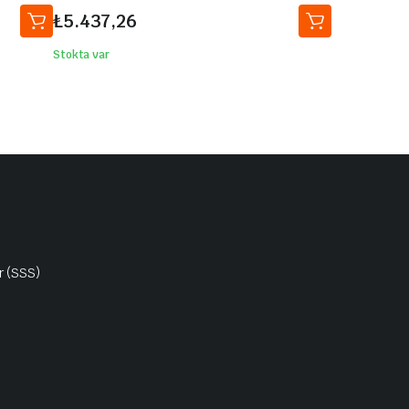
380x552x26
₺
5.437,26
Stokta var
r (SSS)