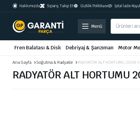
Hakkımızda
Sipariş Takip Et
Gizlilik Politikası
İptal İade Koşul
Menü
Fren Balatası & Disk
Debriyaj & Şanzıman
Motor Me
Ana Sayfa
Soğutma & Radyatör
RADYATÖR ALT HORTUMU 2008 II
RADYATÖR ALT HORTUMU 200