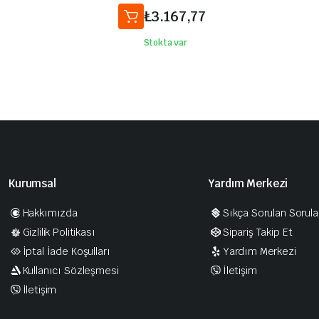
₺
3.167,77
Stokta var
Kurumsal
Yardım Merkezi
Hakkımızda
Sıkça Sorulan Sorula
Gizlilik Politikası
Sipariş Takip Et
İptal İade Koşulları
Yardım Merkezi
Kullanıcı Sözleşmesi
İletişim
İletişim