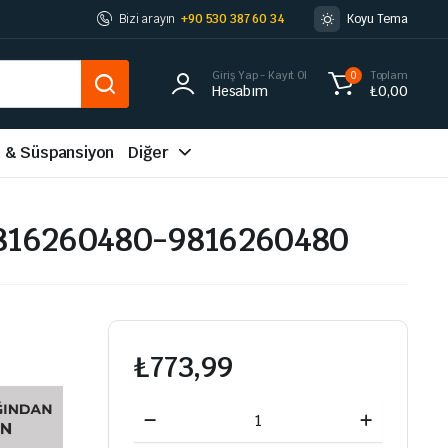
Bizi arayın
+90 530 387 60 34
Koyu Tema
Giriş Yap - Kayıt Ol
Toplam
0
Hesabım
₺
0,00
m & Süspansiyon
Diğer
9816260480-9816260480
₺
773,99
RADYATÖR
ALT
HORTUMU