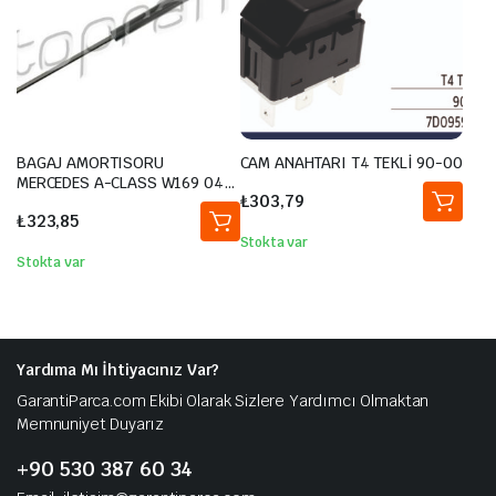
BAGAJ AMORTISORU
CAM ANAHTARI T4 TEKLİ 90-00
MERCEDES A-CLASS W169 04
₺
303,79
12
₺
323,85
Stokta var
Stokta var
Yardıma Mı İhtiyacınız Var?
GarantiParca.com Ekibi Olarak Sizlere Yardımcı Olmaktan
Memnuniyet Duyarız
+90 530 387 60 34