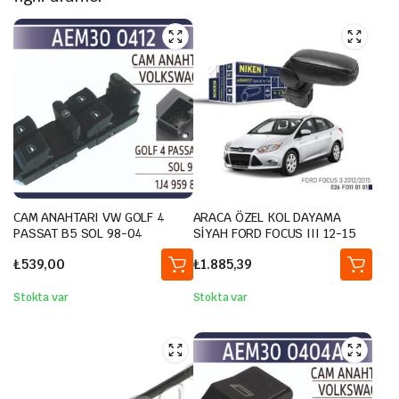
CAM ANAHTARI VW GOLF 4
ARACA ÖZEL KOL DAYAMA
PASSAT B5 SOL 98-04
SİYAH FORD FOCUS III 12-15
₺
539,00
₺
1.885,39
Stokta var
Stokta var