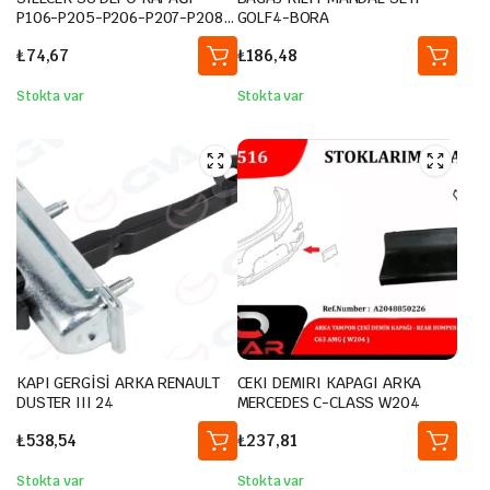
P106-P205-P206-P207-P208-
GOLF4-BORA
P306-P307-P406-EXPERT-
₺
74,67
₺
186,48
PARTNER-BERLINGO- XSARA-
JUMPY- C2-C3-C4-C5-SAXO
Stokta var
Stokta var
KAPI GERGİSİ ARKA RENAULT
CEKI DEMIRI KAPAGI ARKA
DUSTER III 24
MERCEDES C-CLASS W204
₺
538,54
₺
237,81
Stokta var
Stokta var