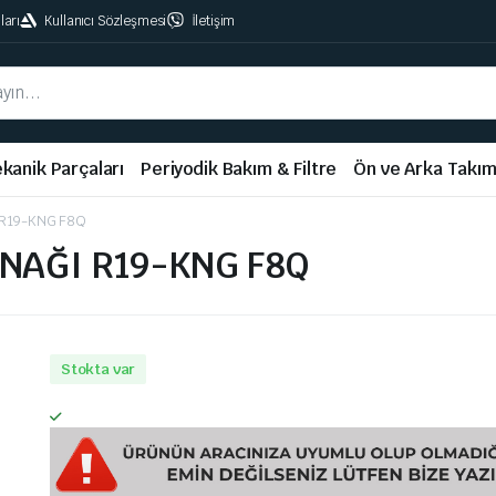
ları
Kullanıcı Sözleşmesi
İletişim
kanik Parçaları
Periyodik Bakım & Filtre
Ön ve Arka Takı
R19-KNG F8Q
NAĞI R19-KNG F8Q
Stokta var