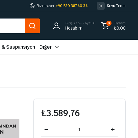
Bizi arayın
+90 530 387 60 34
Koyu Tema
Giriş Yap - Kayıt Ol
Toplam
0
Hesabım
₺
0,00
m & Süspansiyon
Diğer
₺
3.589,76
MAZOT
POMPA
DİŞLİSİ