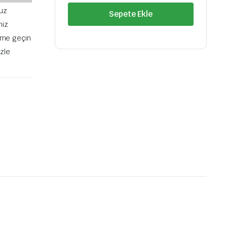
KASNAĞI
uz
Sepete Ekle
R19-
niz
KNG
F8Q
şime geçin
quantity
izle