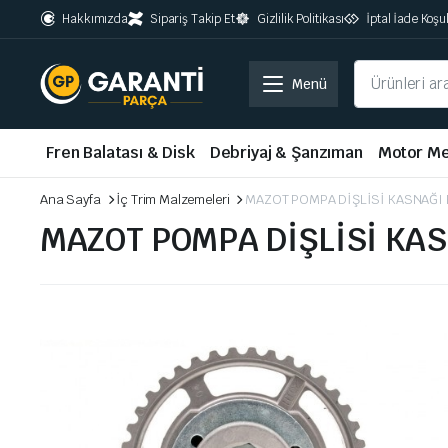
Hakkımızda
Sipariş Takip Et
Gizlilik Politikası
İptal İade Koşul
Menü
Fren Balatası & Disk
Debriyaj & Şanzıman
Motor Me
Ana Sayfa
İç Trim Malzemeleri
MAZOT POMPA DİŞLİSİ KASNAĞI 
MAZOT POMPA DİŞLİSİ KAS