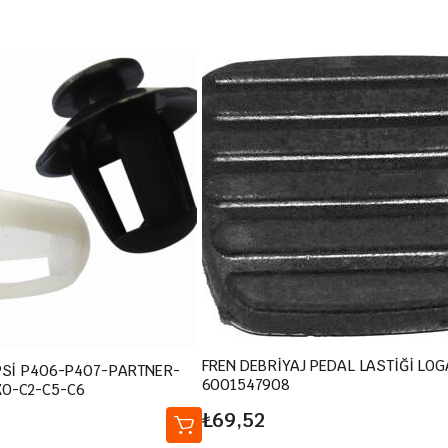
FREN DEBRİYAJ PEDAL LASTİĞİ LO
İPSİ P406-P407-PARTNER-
6001547908
O-C2-C5-C6
₺
69,52