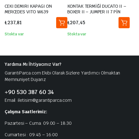
CEKI DEMIRI KAPAGI ON
KONTAK TERMİĞİ DUCATO II –
MERCEDES VITO W639
BOXER II – JUMPER II 7 PİN
₺
237,81
₺
207,45
Stokta var
Stokta var
Yardıma Mı İhtiyacınız Var?
GarantiParca.com Ekibi Olarak Sizlere Yardımcı Olmaktan
Memnuniyet Duyarız
+90 530 387 60 34
Email: iletisim@garantiparca.com
Çalışma Saatlerimiz:
Pazartesi – Cuma: 09:00 – 18:30
Cumartesi : 09:45 – 16:00