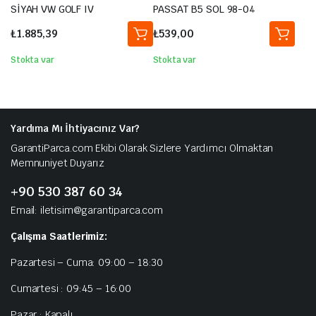
SİYAH VW GOLF IV
PASSAT B5 SOL 98-04
₺
1.885,39
₺
539,00
Stokta var
Stokta var
Yardıma Mı İhtiyacınız Var?
GarantiParca.com Ekibi Olarak Sizlere Yardımcı Olmaktan
Memnuniyet Duyarız
+90 530 387 60 34
Email: iletisim@garantiparca.com
Çalışma Saatlerimiz:
Pazartesi – Cuma: 09:00 – 18:30
Cumartesi : 09:45 – 16:00
Pazar : Kapalı