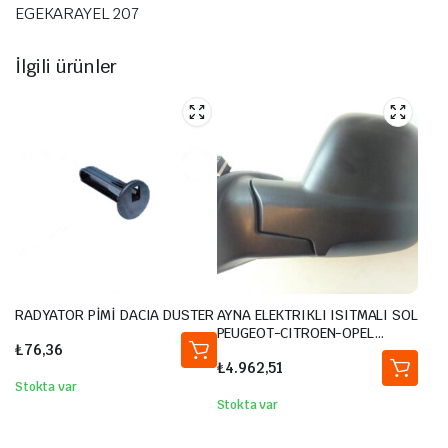
EGEKARAYEL 207
İlgili ürünler
RADYATOR PİMİ DACIA DUSTER
AYNA ELEKTRIKLI ISITMALI SOL
PEUGEOT-CITROEN-OPEL
₺
76,36
PARTNER RIFTER BERLINGO
₺
4.962,51
COMBO 2018- / TOYOTA
PROACE CITY 1.5L DV5R BKYM
Stokta var
20-
Stokta var