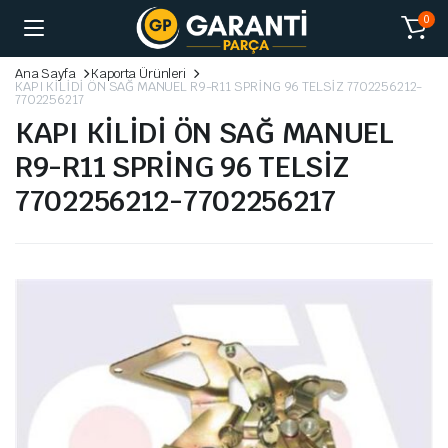
0
Ana Sayfa
Kaporta Ürünleri
KAPI KİLİDİ ÖN SAĞ MANUEL R9-R11 SPRİNG 96 TELSİZ 7702256212-
7702256217
KAPI KİLİDİ ÖN SAĞ MANUEL
R9-R11 SPRİNG 96 TELSİZ
7702256212-7702256217