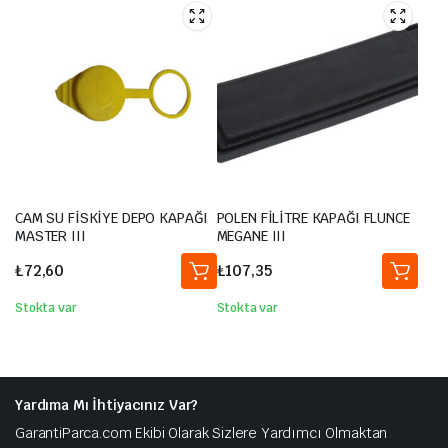
CAM SU FİSKİYE DEPO KAPAĞI
POLEN FİLİTRE KAPAĞI FLUNCE
MASTER III
MEGANE III
₺
72,60
₺
107,35
Stokta var
Stokta var
Yardıma Mı İhtiyacınız Var?
GarantiParca.com Ekibi Olarak Sizlere Yardımcı Olmaktan