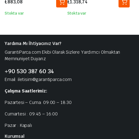
₺
883,08
₺
1.318,74
1930741
Stokta var
Stokta var
Yardıma Mı İhtiyacınız Var?
GarantiParca.com Ekibi Olarak Sizlere Yardımcı Olmaktan
Memnuniyet Duyarız
+90 530 387 60 34
Email: iletisim@garantiparca.com
Çalışma Saatlerimiz:
Pazartesi – Cuma: 09:00 – 18:30
Cumartesi : 09:45 – 16:00
Pazar : Kapalı
Kurumsal