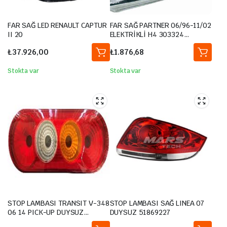
1.8 TSI
2010-2014
160HP
1.8 TSI
2010-2014
160HP
FAR SAĞ LED RENAULT CAPTUR
FAR SAĞ PARTNER 06/96-11/02
1.4 TSI EcoFuel
2010-2014
150HP
1.4 TSI
2010-2014
122HP
II 20
ELEKTRİKLİ H4 303324
6205.P8
1.4 TSI
2010-2014
122HP
₺
37.926,00
₺
1.876,68
2.0 TDI
2010-2014
136HP
Stokta var
Stokta var
2.0 TDI 4motion
2010-2013
170HP
1.4 TSI MultiFuel
2010-2014
160HP
2.0 TDI
2010-2014
170HP
2.0 TDI 4motion
2010-2013
170HP
3.6 FSI 4motion
2011-2014
300HP
1.4 TSI EcoFuel
2010-2014
150HP
1.4 TSI
2012-2014
160HP
3.6 FSI 4motion
2011-2014
300HP
2.0 TDI
2012-2014
177HP
1.4 TSI
2012-2014
160HP
2.0 TDI 4motion
2013-2014
177HP
2.0 TDI
2012-2014
177HP
STOP LAMBASI TRANSIT V-348
STOP LAMBASI SAĞ LINEA 07
06 14 PICK-UP DUYSUZ
DUYSUZ 51869227
7C1613404AA-7C1613404AB-
2.0 TDI 4motion
2013-2014
177HP