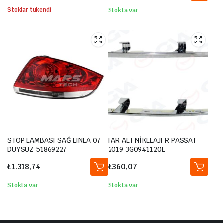
Stoklar tükendi
Stokta var
STOP LAMBASI SAĞ LINEA 07
FAR ALT NİKELAJI R PASSAT
DUYSUZ 51869227
2019 3G0941120E
₺
1.318,74
₺
360,07
Stokta var
Stokta var