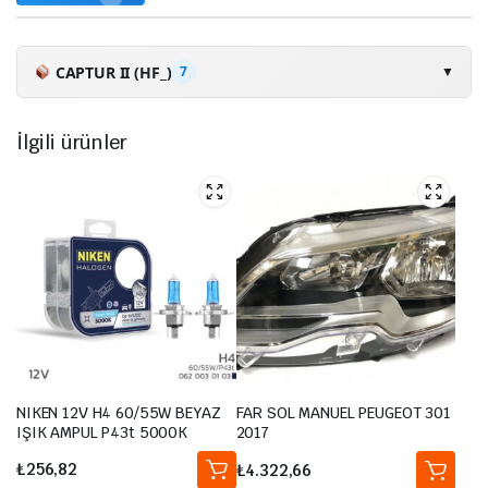
CAPTUR II (HF_)
7
▼
TCe 155 (HFMN)
2020-.
154HP
İlgili ürünler
TCe 130 (HFMF)
2020-.
131HP
Blue dCi 115 (HFAD)
2020-.
116HP
Blue dCi 95 (HFAF)
2020-.
95HP
TCe 100 (HFMT)
2020-.
101HP
TCe 140 (HFN0)
2020-.
140HP
NIKEN 12V H4 60/55W BEYAZ
FAR SOL MANUEL PEUGEOT 301
E-TECH 160
2020-.
158HP
IŞIK AMPUL P43t 5000K
2017
₺
256,82
₺
4.322,66