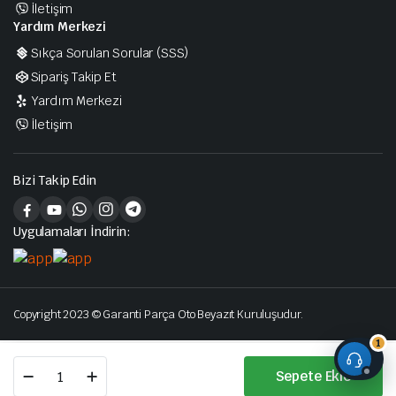
İletişim
Yardım Merkezi
Sıkça Sorulan Sorular (SSS)
Sipariş Takip Et
Yardım Merkezi
İletişim
Bizi Takip Edin
Uygulamaları İndirin:
Copyright 2023 © Garanti Parça Oto Beyazıt Kuruluşudur.
1
FAR
Sepete Ekle
SOL
Mağaza
Search
Hesabım
Categories