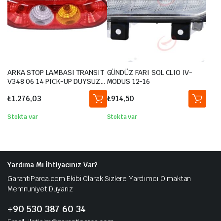
ARKA STOP LAMBASI TRANSIT
GÜNDÜZ FARI SOL CLIO IV-
V348 06 14 PICK-UP DUYSUZ
MODUS 12-16
7C1613404AA-7C1613404AB-
₺
1.276,03
₺
914,50
1930741
Stokta var
Stokta var
Yardıma Mı İhtiyacınız Var?
GarantiParca.com Ekibi Olarak Sizlere Yardımcı Olmaktan
Memnuniyet Duyarız
+90 530 387 60 34