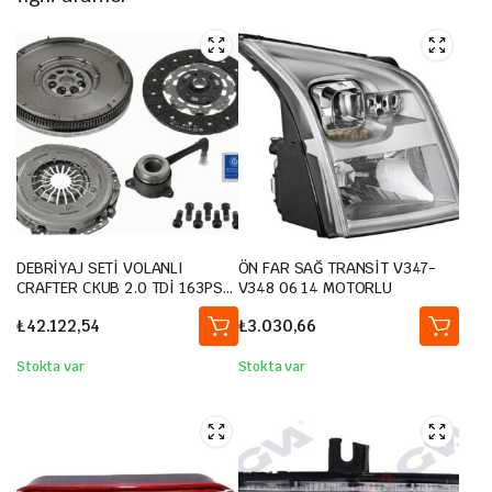
DEBRİYAJ SETİ VOLANLI
ÖN FAR SAĞ TRANSİT V347-
CRAFTER CKUB 2.0 TDİ 163PS
V348 06 14 MOTORLU
2012-2016
₺
42.122,54
₺
3.030,66
Stokta var
Stokta var