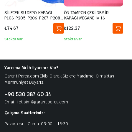
SİLECEK SU DEPO KAPAĞI
ÖN TAMPON ÇEKİ DEMİR
P106-P205-P206-P207-P208-
KAPAĞI MEGANE IV 16
P306-P307-P406-EXPERT-
₺
74,67
₺
122,37
PARTNER-BERLINGO- XSARA-
JUMPY- C2-C3-C4-C5-SAXO
Stokta var
Stokta var
Yardıma Mı İhtiyacınız Var?
GarantiParca.com Ekibi Olarak Sizlere Yardımcı Olmaktan
Memnuniyet Duyarız
+90 530 387 60 34
Email: iletisim@garantiparca.com
Çalışma Saatlerimiz:
Pazartesi – Cuma: 09:00 – 18:30