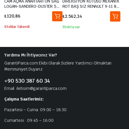
CAM AÇMA ANAHTARI ÖN SAĞ
DİREKSİYON KUTUSU MEKANİK
LOGAN-SANDERO-DUSTER 5
ROT BAŞ SIZ RENAULT 9-11 81-
FİŞ-TEKLİ
87 Eski Model
₺
120,86
₺
2.562,34
Stoklar tükendi
Stokta var
Yardıma Mı İhtiyacınız Var?
GarantiParca.com Ekibi Olarak Sizlere Yardımcı Olmaktan
Memnuniyet Duyarız
+90 530 387 60 34
Email: iletisim@garantiparca.com
Çalışma Saatlerimiz:
Pazartesi – Cuma: 09:00 – 18:30
Cumartesi : 09:45 – 16:00