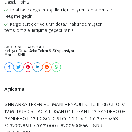
ulaşabilirsiniz
İptal İade değişim koşulları için müşteri temsilcimizle
iletişime geçin
Kargo süreçleri ve ürün detayı hakkında müşteri
temsilcimizle iletişime geçebilirsiniz.
SKU:
SNR FC41795S01
Kategori
Ön ve Arka Takım & Süspansiyon
Marka:
SNR
Açıklama
SNR ARKA TEKER RULMANI RENAULT CLIO III 05 CLIO IV
12 MODUS 05 DACIA LOGAN 04 LOGAN II 12 SANDERO 08
SANDERO II 12 1.0SCe 0.9TCe 1.2 1.5dCi 1.6 25x55x43
433200286R-7701210004-8200600646 – SNR