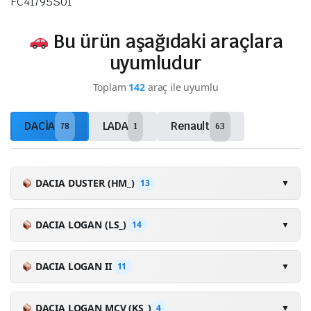
FC41795S01
Bu ürün aşağıdaki araçlara
uyumludur
Toplam
142
araç ile uyumlu
DACİA
LADA
Renault
78
1
63
DACIA DUSTER (HM_)
13
▼
1.5 dCi 90 (HMAA)
2017-.
90HP
DACIA LOGAN (LS_)
14
▼
1.6 SCe 115 (HMM1)
2017-.
115HP
1.4 (LSOA, LSOC, LSOE, LSOG)
2004-.
75HP
DACIA LOGAN II
11
▼
1.5 dCi 115 4x4 (HMAD)
2017-.
116HP
1.6 (LSOB, LSOD, LSOF, LSOH)
2004-.
87HP
TCe 90
2012-.
90HP
DACIA LOGAN MCV (KS_)
4
▼