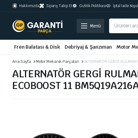
Hakkımızda
Sipariş Takip Et
Gizlilik Politikası
İptal İade Koşul
Menü
Fren Balatası & Disk
Debriyaj & Şanzıman
Motor Me
Ana Sayfa
Motor Mekanik Parçaları
ALTERNATÖR GERGİ RULMANI
ALTERNATÖR GERGİ RULMAN
ECOBOOST 11 BM5Q19A216