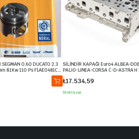
 SEGMAN 0.60 DUCATO 2.3
SİLİNDİR KAPAĞI Euro4 ALBEA-DO
 mm 81Kw 110 Ps F1AE0481C
PALIO-LINEA-CORSA C-D-ASTRA H 1
0802 87-138008-02
JTD-CDTİ 188A.-199A.-Y13D 717294
₺
17.534,59
6850
71739601-5607173
Stokta var