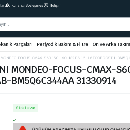
ları
Kullanıcı Sözleşmesi
İletişim
kanik Parçaları
Periyodik Bakım & Filtre
Ön ve Arka Takı
 MONDEO-FOCUS-CMAX-S60 150-160-182 PS 1.5-1.6 ECOBOOST 11 BM5Q
I MONDEO-FOCUS-CMAX-S60 1
AB-BM5Q6C344AA 31330914
Stokta var