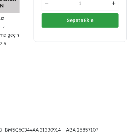
GERGİ
RULMANI
MONDEO-
uz
Sepete Ekle
FOCUS-
niz
CMAX-
S60
şime geçin
150-
izle
160-
182
PS
1.5-
1.6
ECOBOOST
11
BM5Q19A216AB-
BM5Q6C344AA
31330914
quantity
B-BM5Q6C344AA 31330914 – ABA 25857107