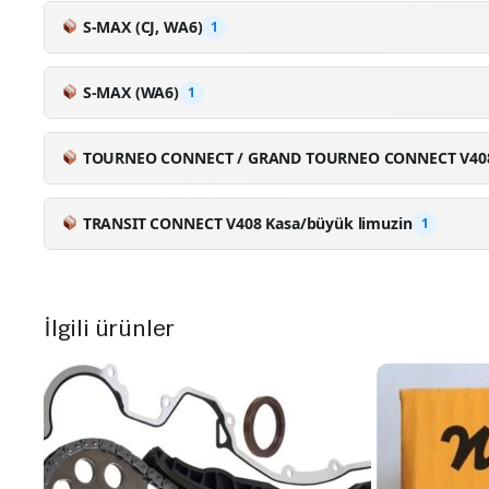
1.6 EcoBoost
2011-2015
S-MAX (CJ, WA6)
1
1.5 EcoBoost
2015-2018
S-MAX (WA6)
1
1.6 EcoBoost
2011-2014
TOURNEO CONNECT / GRAND TOURNEO CONNECT V40
1.6 EcoBoost
2013-2022
TRANSIT CONNECT V408 Kasa/büyük limuzin
1
1.6 EcoBoost
2013-.
İlgili ürünler