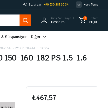
Bizi arayın
+90 530 387 60 34
Koyu Tema
Giriş Yap - Kayıt Ol
Toplam
0
Hesabım
₺
0,00
m & Süspansiyon
Diğer
19A216AB-BM5Q6C344AA 31330914
50-160-182 PS 1.5-1.6
₺
467,57
ALTERNATÖR