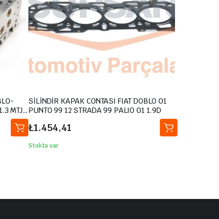
BLO-
SİLİNDİR KAPAK CONTASI FIAT DOBLO 01
.3 MTJ-
PUNTO 99 12 STRADA 99 PALIO 01 1.9D
97-
₺
1.454,41
Stokta var