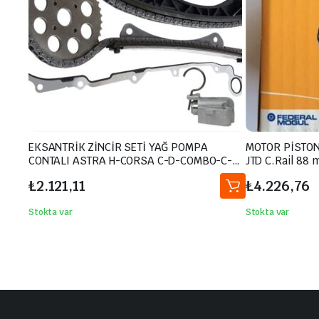
EKSANTRİK ZİNCİR SETİ YAĞ POMPA
MOTOR PİSTON
CONTALI ASTRA H-CORSA C-D-COMBO-C-D-
JTD C.Rail 88
ASTRA J-MERIVA-ALBEA-DOBLO E GEA-
Euro3 871380
₺
2.121,11
₺
4.226,76
PUNTO-500- 1.3 JTD-1.3 CDTI E5-E6 GERGİ
2996849-299
KİTİ
Stokta var
Stokta var